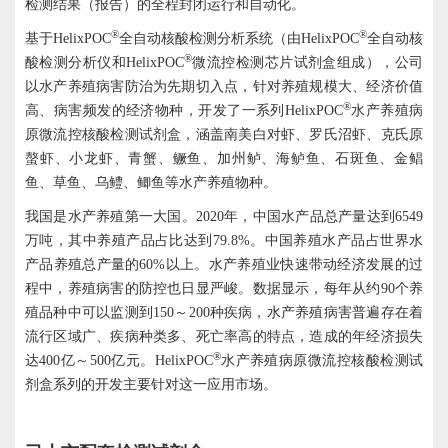
检测结果（报告）的全程封闭运行和自动化。
®
®
基于HelixPOC
全自动核酸检测分析系统（由HelixPOC
全自动核
®
酸检测分析仪和HelixPOC
微流控检测芯片试剂盒组成），公司
以水产养殖病害防治为先期切入点，针对养殖规模大、经济价值
®
高、病害频发的经济物种，开发了一系列HelixPOC
水产养殖病
原微流控核酸检测试剂盒，涵盖南美白对虾、罗氏沼虾、克氏原
螯虾、小龙虾、青蟹、鳜鱼、加州鲈、海鲈鱼、石斑鱼、金鲳
鱼、草鱼、乌鳢、鲫鱼等水产养殖物种。
我国是水产养殖第一大国。2020年，中国水产品总产量达到6549
万吨，其中养殖产品占比达到79.8%。中国养殖水产品占世界水
产品养殖总产量的60%以上。水产养殖业快速带动经济发展的过
程中，养殖病害的防控也日显严峻。数据显示，每年从约90个养
殖品种中可以监测到150～200种疾病，水产养殖病害普遍存在着
流行区域广、疾病种类多、死亡率高的特点，造成的年经济损失
®
达400亿～500亿元。HelixPOC
水产养殖病原微流控核酸检测试
剂盒系列的开发主要针对这一应用市场。