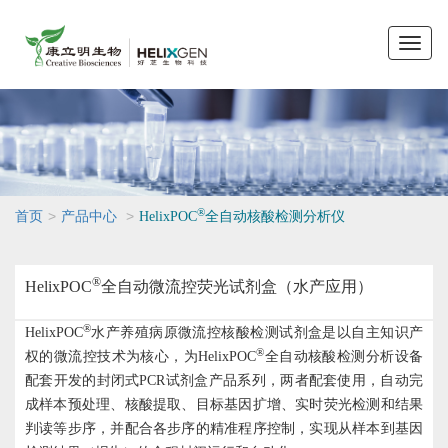
Toggle
naviga
®
>
>
首页
产品中心
HelixPOC
全自动核酸检测分析仪
®
HelixPOC
全自动微流控荧光试剂盒（水产应用）
®
HelixPOC
水产养殖病原微流控核酸检测试剂盒是以自主知识产
®
权的微流控技术为核心，为HelixPOC
全自动核酸检测分析设备
配套开发的封闭式PCR试剂盒产品系列，两者配套使用，自动完
成样本预处理、核酸提取、目标基因扩增、实时荧光检测和结果
判读等步序，并配合各步序的精准程序控制，实现从样本到基因